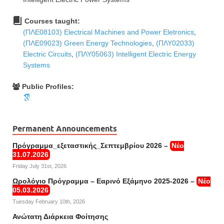
Courses taught:
(ΠΛΕ08103) Electrical Machines and Power Eletronics
,
(ΠΛΕ09023) Green Energy Technologies
,
(ΠΛΥ02033)
Electric Circuits
,
(ΠΛΥ05063) Intelligent Electric Energy
Systems
Public Profiles:
Permanent Announcements
Πρόγραμμα_εξεταστικής_Σεπτεμβρίου 2026 –
Νέο
31.07.2026
Friday July 31st, 2026
Ωρολόγιο Πρόγραμμα – Εαρινό Εξάμηνο 2025-2026 –
Νέο
05.03.2026
Tuesday February 10th, 2026
Ανώτατη Διάρκεια Φοίτησης