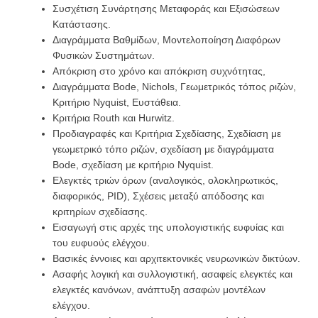
Συσχέτιση Συνάρτησης Μεταφοράς και Εξισώσεων
Κατάστασης.
Διαγράμματα Βαθμίδων, Μοντελοποίηση Διαφόρων
Φυσικών Συστημάτων.
Απόκριση στο χρόνο και απόκριση συχνότητας,
Διαγράμματα Bode, Nichols, Γεωμετρικός τόπος ριζών,
Κριτήριο Nyquist, Ευστάθεια.
Κριτήρια Routh και Hurwitz.
Προδιαγραφές και Κριτήρια Σχεδίασης, Σχεδίαση με
γεωμετρικό τόπο ριζών, σχεδίαση με διαγράμματα
Bode, σχεδίαση με κριτήριο Nyquist.
Ελεγκτές τριών όρων (αναλογικός, ολοκληρωτικός,
διαφορικός, PID), Σχέσεις μεταξύ απόδοσης και
κριτηρίων σχεδίασης.
Εισαγωγή στις αρχές της υπολογιστικής ευφυίας και
του ευφυούς ελέγχου.
Βασικές έννοιες και αρχιτεκτονικές νευρωνικών δικτύων.
Ασαφής λογική και συλλογιστική, ασαφείς ελεγκτές και
ελεγκτές κανόνων, ανάπτυξη ασαφών μοντέλων
ελέγχου.