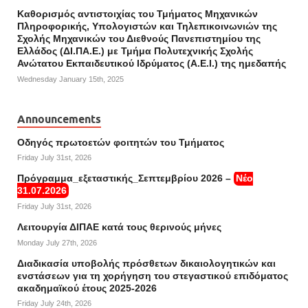
Καθορισμός αντιστοιχίας του Τμήματος Μηχανικών
Πληροφορικής, Υπολογιστών και Τηλεπικοινωνιών της
Σχολής Μηχανικών του Διεθνούς Πανεπιστημίου της
Ελλάδος (ΔΙ.ΠΑ.Ε.) με Τμήμα Πολυτεχνικής Σχολής
Ανώτατου Εκπαιδευτικού Ιδρύματος (Α.Ε.Ι.) της ημεδαπής
Wednesday January 15th, 2025
Announcements
Οδηγός πρωτοετών φοιτητών του Τμήματος
Friday July 31st, 2026
Πρόγραμμα_εξεταστικής_Σεπτεμβρίου 2026 –
Νέο
31.07.2026
Friday July 31st, 2026
Λειτουργία ΔΙΠΑΕ κατά τους θερινούς μήνες
Monday July 27th, 2026
Διαδικασία υποβολής πρόσθετων δικαιολογητικών και
ενστάσεων για τη χορήγηση του στεγαστικού επιδόματος
ακαδημαϊκού έτους 2025-2026
Friday July 24th, 2026