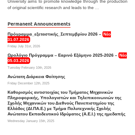
University aims to promote knowledge through the production
of original scientific research and leads to the …
Permanent Announcements
Πρόγραμμα_εξεταστικής_Σεπτεμβρίου 2026 –
Νέο
31.07.2026
Friday July 31st, 2026
Ωρολόγιο Πρόγραμμα – Εαρινό Εξάμηνο 2025-2026 –
Νέο
05.03.2026
Tuesday February 10th, 2026
Ανώτατη Διάρκεια Φοίτησης
Friday December 12th, 2025
Καθορισμός αντιστοιχίας του Τμήματος Μηχανικών
Πληροφορικής, Υπολογιστών και Τηλεπικοινωνιών της
Σχολής Μηχανικών του Διεθνούς Πανεπιστημίου της
Ελλάδος (ΔΙ.ΠΑ.Ε.) με Τμήμα Πολυτεχνικής Σχολής
Ανώτατου Εκπαιδευτικού Ιδρύματος (Α.Ε.Ι.) της ημεδαπής
Wednesday January 15th, 2025