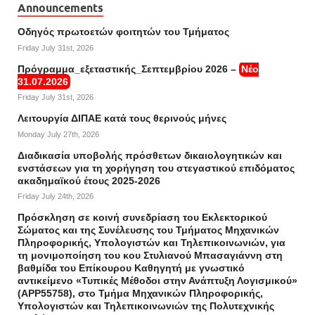
Announcements
Οδηγός πρωτοετών φοιτητών του Τμήματος
Friday July 31st, 2026
Πρόγραμμα_εξεταστικής_Σεπτεμβρίου 2026 –
Νέο
31.07.2026
Friday July 31st, 2026
Λειτουργία ΔΙΠΑΕ κατά τους θερινούς μήνες
Monday July 27th, 2026
Διαδικασία υποβολής πρόσθετων δικαιολογητικών και
ενστάσεων για τη χορήγηση του στεγαστικού επιδόματος
ακαδημαϊκού έτους 2025-2026
Friday July 24th, 2026
Πρόσκληση σε κοινή συνεδρίαση του Εκλεκτορικού
Σώματος και της Συνέλευσης του Τμήματος Μηχανικών
Πληροφορικής, Υπολογιστών και Τηλεπικοινωνιών, για
τη μονιμοποίηση του κου Στυλιανού Μπασαγιάννη στη
βαθμίδα του Επίκουρου Καθηγητή με γνωστικό
αντικείμενο «Τυπικές Μέθοδοι στην Ανάπτυξη Λογισμικού»
(APP55758), στο Τμήμα Μηχανικών Πληροφορικής,
Υπολογιστών και Τηλεπικοινωνιών της Πολυτεχνικής