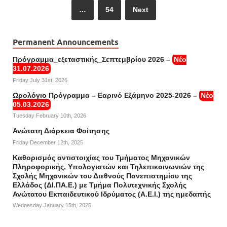
…
54
Next
Permanent Announcements
Πρόγραμμα_εξεταστικής_Σεπτεμβρίου 2026 –
Νέο
31.07.2026
Friday July 31st, 2026
Ωρολόγιο Πρόγραμμα – Εαρινό Εξάμηνο 2025-2026 –
Νέο
05.03.2026
Tuesday February 10th, 2026
Ανώτατη Διάρκεια Φοίτησης
Friday December 12th, 2025
Καθορισμός αντιστοιχίας του Τμήματος Μηχανικών
Πληροφορικής, Υπολογιστών και Τηλεπικοινωνιών της
Σχολής Μηχανικών του Διεθνούς Πανεπιστημίου της
Ελλάδος (ΔΙ.ΠΑ.Ε.) με Τμήμα Πολυτεχνικής Σχολής
Ανώτατου Εκπαιδευτικού Ιδρύματος (Α.Ε.Ι.) της ημεδαπής
Wednesday January 15th, 2025