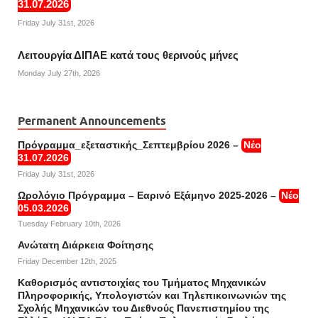
31.07.2026
Friday July 31st, 2026
Λειτουργία ΔΙΠΑΕ κατά τους θερινούς μήνες
Monday July 27th, 2026
Permanent Announcements
Πρόγραμμα_εξεταστικής_Σεπτεμβρίου 2026 –
Νέο
31.07.2026
Friday July 31st, 2026
Ωρολόγιο Πρόγραμμα – Εαρινό Εξάμηνο 2025-2026 –
Νέο
05.03.2026
Tuesday February 10th, 2026
Ανώτατη Διάρκεια Φοίτησης
Friday December 12th, 2025
Καθορισμός αντιστοιχίας του Τμήματος Μηχανικών
Πληροφορικής, Υπολογιστών και Τηλεπικοινωνιών της
Σχολής Μηχανικών του Διεθνούς Πανεπιστημίου της