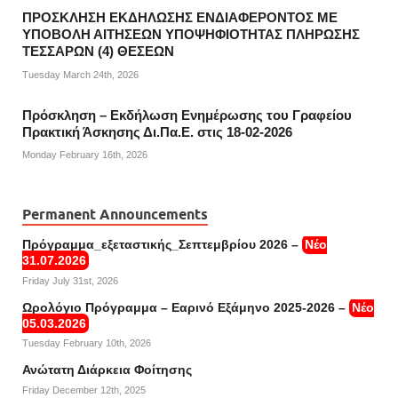
ΠΡΟΣΚΛΗΣΗ ΕΚΔΗΛΩΣΗΣ ΕΝΔΙΑΦΕΡΟΝΤΟΣ ΜΕ
ΥΠΟΒΟΛΗ ΑΙΤΗΣΕΩΝ ΥΠΟΨΗΦΙΟΤΗΤΑΣ ΠΛΗΡΩΣΗΣ
ΤΕΣΣΑΡΩΝ (4) ΘΕΣΕΩΝ
Tuesday March 24th, 2026
Πρόσκληση – Εκδήλωση Ενημέρωσης του Γραφείου
Πρακτική Άσκησης Δι.Πα.Ε. στις 18-02-2026
Monday February 16th, 2026
Permanent Announcements
Πρόγραμμα_εξεταστικής_Σεπτεμβρίου 2026 –
Νέο
31.07.2026
Friday July 31st, 2026
Ωρολόγιο Πρόγραμμα – Εαρινό Εξάμηνο 2025-2026 –
Νέο
05.03.2026
Tuesday February 10th, 2026
Ανώτατη Διάρκεια Φοίτησης
Friday December 12th, 2025