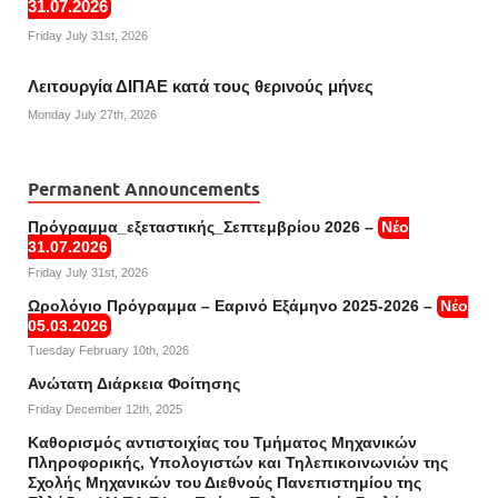
31.07.2026
Friday July 31st, 2026
Λειτουργία ΔΙΠΑΕ κατά τους θερινούς μήνες
Monday July 27th, 2026
Permanent Announcements
Πρόγραμμα_εξεταστικής_Σεπτεμβρίου 2026 –
Νέο
31.07.2026
Friday July 31st, 2026
Ωρολόγιο Πρόγραμμα – Εαρινό Εξάμηνο 2025-2026 –
Νέο
05.03.2026
Tuesday February 10th, 2026
Ανώτατη Διάρκεια Φοίτησης
Friday December 12th, 2025
Καθορισμός αντιστοιχίας του Τμήματος Μηχανικών
Πληροφορικής, Υπολογιστών και Τηλεπικοινωνιών της
Σχολής Μηχανικών του Διεθνούς Πανεπιστημίου της