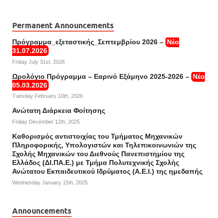
Permanent Announcements
Πρόγραμμα_εξεταστικής_Σεπτεμβρίου 2026 –
Νέο
31.07.2026
Friday July 31st, 2026
Ωρολόγιο Πρόγραμμα – Εαρινό Εξάμηνο 2025-2026 –
Νέο
05.03.2026
Tuesday February 10th, 2026
Ανώτατη Διάρκεια Φοίτησης
Friday December 12th, 2025
Καθορισμός αντιστοιχίας του Τμήματος Μηχανικών
Πληροφορικής, Υπολογιστών και Τηλεπικοινωνιών της
Σχολής Μηχανικών του Διεθνούς Πανεπιστημίου της
Ελλάδος (ΔΙ.ΠΑ.Ε.) με Τμήμα Πολυτεχνικής Σχολής
Ανώτατου Εκπαιδευτικού Ιδρύματος (Α.Ε.Ι.) της ημεδαπής
Wednesday January 15th, 2025
Announcements